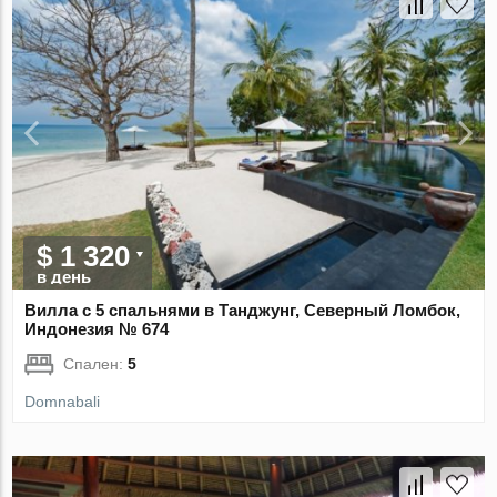
$ 1 320
в день
Вилла с 5 спальнями в Танджунг, Северный Ломбок,
Индонезия № 674
Спален:
5
Domnabali