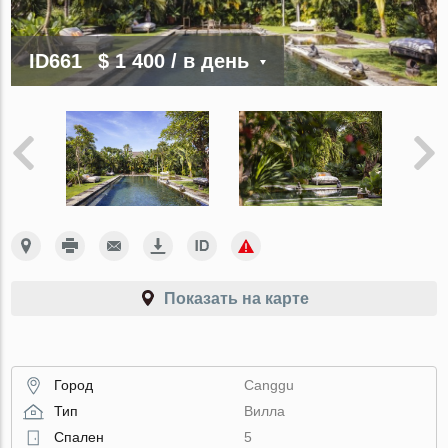
ID661
$ 1 400
/ в день
Показать на карте
Город
Canggu
Тип
Вилла
Спален
5