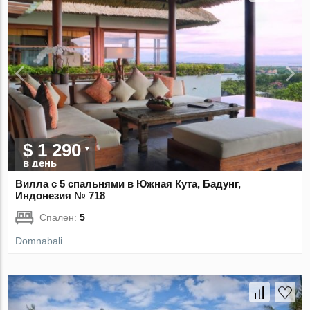
$ 1 290
в день
Вилла с 5 спальнями в Южная Кута, Бадунг,
Индонезия № 718
Спален:
5
Domnabali