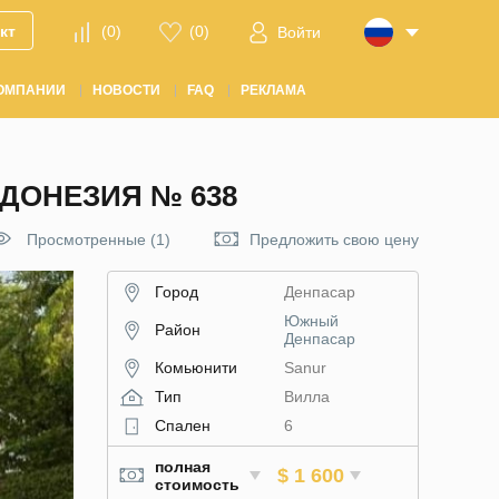
кт
(
0
)
(
0
)
Войти
ОМПАНИИ
НОВОСТИ
FAQ
РЕКЛАМА
ДОНЕЗИЯ № 638
Просмотренные (1)
Предложить свою цену
Город
Денпасар
Южный
Район
Денпасар
Комьюнити
Sanur
Тип
Вилла
Спален
6
полная
$ 1 600
стоимость