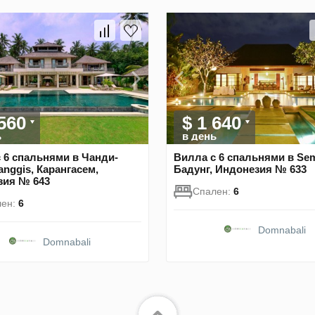
 560
$ 1 640
ь
в день
 6 спальнями в Чанди-
Вилла с 6 спальнями в Sem
anggis, Карангасем,
Бадунг, Индонезия № 633
зия № 643
Спален:
6
лен:
6
Domnabali
Domnabali