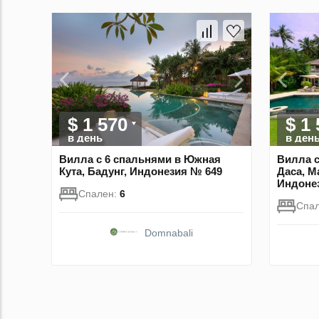
$ 1 570
$ 1
в день
в ден
Вилла с 6 спальнями в Южная
Вилла с
Кута, Бадунг, Индонезия № 649
Даса, M
Индоне
Спален:
6
Спа
Domnabali