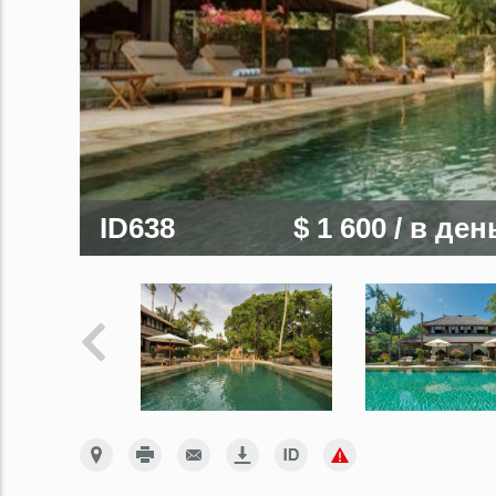
ID638
$ 1 600
/ в ден