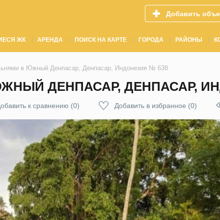
Добавить объе
ИЕСЯ ЖК
АРЕНДА
ПОИСК НА КАРТЕ
ГОРОДА
РАЙОНЫ
К
льнями в Южный Денпасар, Денпасар, Индонезия № 638
ЮЖНЫЙ ДЕНПАСАР, ДЕНПАСАР, ИН
обавить к сравнению
(
0
)
Добавить в избранное
(
0
)