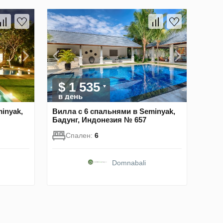
$ 1 535
в день
inyak,
Вилла с 6 спальнями в Seminyak,
Бадунг, Индонезия № 657
Спален:
6
Domnabali