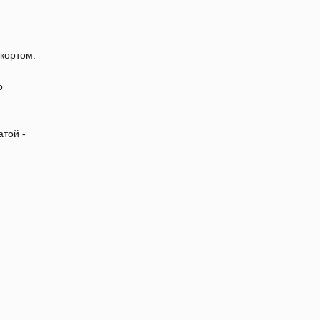
кортом.
о
той -