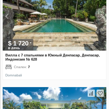
$ 1 720
в день
Вилла с 7 спальнями в Южный Денпасар, Денпасар,
Индонезия № 628
Спален:
7
Domnabali