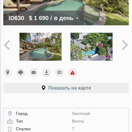
ID630
$ 1 690
/ в день
Показать на карте
Город
Seminyak
Тип
Вилла
Спален
7