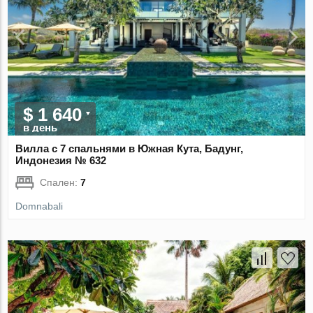
$ 1 640
в день
Вилла с 7 спальнями в Южная Кута, Бадунг,
Индонезия № 632
Спален:
7
Domnabali