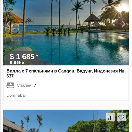
$ 1 685
в день
Вилла с 7 спальнями в Canggu, Бадунг, Индонезия №
637
Спален:
7
Domnabali