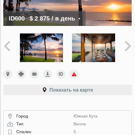
ID600
$ 2 875
/ в день
Показать на карте
Город
Южная Кута
Тип
Вилла
Спален
5