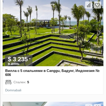
$ 3 235
в день
Вилла с 5 спальнями в Canggu, Бадунг, Индонезия №
606
Спален:
5
Domnabali