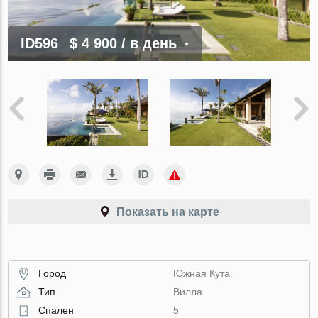
ID596
$ 4 900
/ в день
Показать на карте
Город
Южная Кута
Тип
Вилла
Спален
5