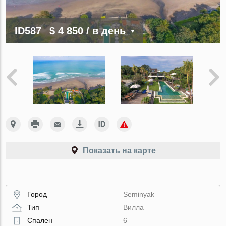
ID587
$ 4 850
/ в день
Показать на карте
Город
Seminyak
Тип
Вилла
Спален
6