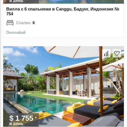
в день
Вилла с 6 спальнями в Canggu, Бадунг, Индонезия №
754
Спален:
6
Domnabali
$ 1 755
в день