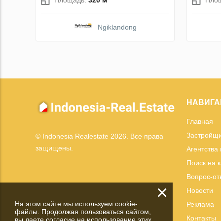
Ngiklandong
НАВИГА
Главная
Застройщ
© Indonesia Realestate 2026. Все права
защищены.
Агентства
Поиск на 
Вопрос-от
×
Новости
На этом сайте мы используем cookie-
Реклама
файлы. Продолжая пользоваться сайтом,
Контакты
вы даете согласие на использование этих