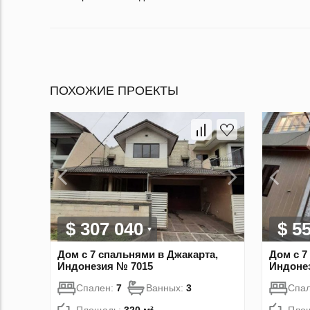
ПОХОЖИЕ ПРОЕКТЫ
$ 307 040
$ 5
Дом с 7 спальнями в Джакарта,
Дом с 7
Индонезия № 7015
Индоне
Спален:
7
Ванных:
3
Спа
Площадь:
320 м²
Пло