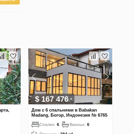
$ 167 476
рта,
Дом с 6 спальнями в Babakan
Madang, Богор, Индонезия № 6765
Спален:
6
Ванных:
6
Площадь:
284 м²