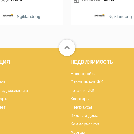
Ngiklandong
Ngiklandong
ЦИЯ
НЕДВИЖИМОСТЬ
Новостройки
ики
Строящиеся ЖК
 недвижимости
Готовые ЖК
карте
Квартиры
вет
Пентхаусы
Виллы и дома
Коммерческая
Аренда