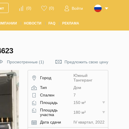
кт
(
0
)
(
0
)
Войти
ОМПАНИИ
НОВОСТИ
FAQ
РЕКЛАМА
623
Просмотренные (1)
Предложить свою цену
Южный
Город
Тангеранг
Тип
Дом
Спален
7
Площадь
150 м²
Площадь
180 м²
участка
Дата сдачи
IV квартал, 2022