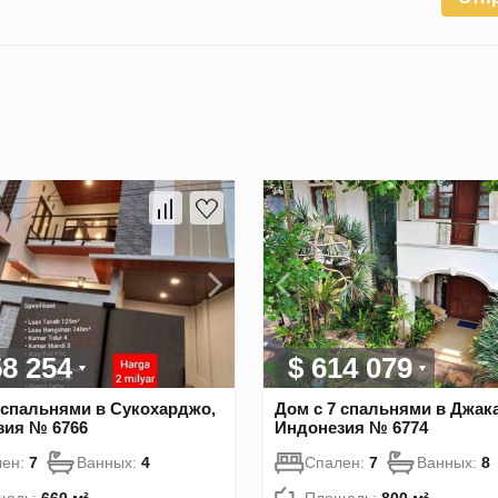
58 254
$ 614 079
 спальнями в Сукохарджо,
Дом с 7 спальнями в Джака
зия № 6766
Индонезия № 6774
лен:
7
Ванных:
4
Спален:
7
Ванных:
8
щадь:
660 м²
Площадь:
800 м²