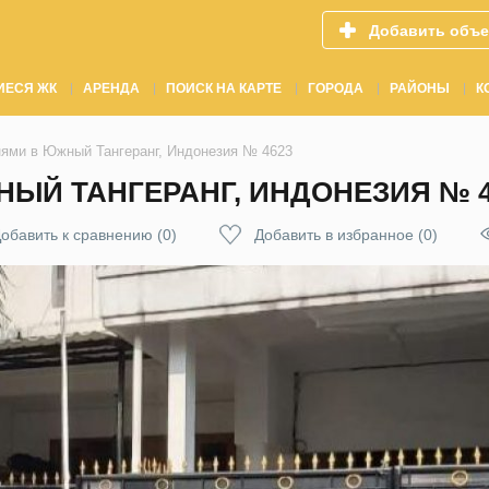
Добавить объе
ИЕСЯ ЖК
АРЕНДА
ПОИСК НА КАРТЕ
ГОРОДА
РАЙОНЫ
К
нями в Южный Тангеранг, Индонезия № 4623
НЫЙ ТАНГЕРАНГ, ИНДОНЕЗИЯ № 4
обавить к сравнению
(
0
)
Добавить в избранное
(
0
)