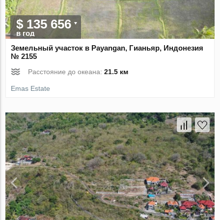
$ 135 656
в год
Земельный участок в Payangan, Гианьяр, Индонезия
№ 2155
Расстояние до океана:
21.5 км
Emas Estate