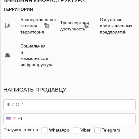
ВНЕШНЯЯ ИНФРАСТРУКТУРА
ТЕРРИТОРИЯ
Благоустроенная
Отсутствие
Транспортная
зеленая
промышленных
доступность
территория
предприятий
Социальная
и
коммерческая
инфраструктура
НАПИСАТЬ ПРОДАВЦУ
Получить ответ в
WhatsApp
Viber
Telegram