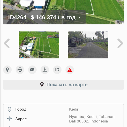
ID4264
$ 146 374
/ в год
Показать на карте
Город
Kediri
Nyambu, Kediri, Tabanan,
Адрес
Bali 80582, Indonesia