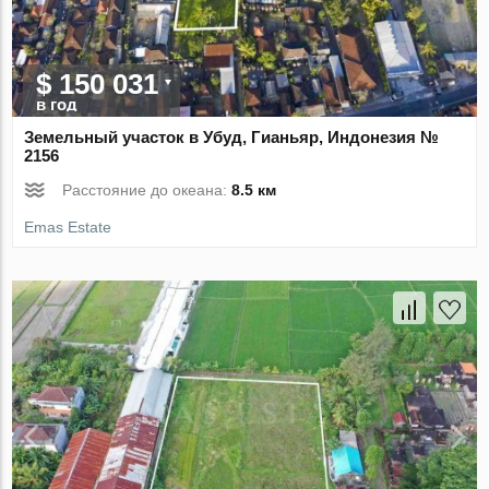
$ 150 031
в год
Земельный участок в Убуд, Гианьяр, Индонезия №
2156
Расстояние до океана:
8.5 км
Emas Estate