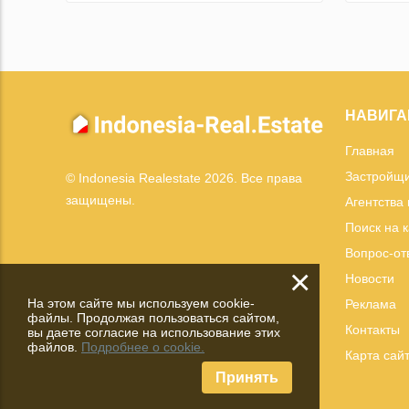
НАВИГА
Главная
Застройщ
© Indonesia Realestate 2026. Все права
защищены.
Агентства
Поиск на 
Вопрос-от
×
Новости
На этом сайте мы используем cookie-
Реклама
файлы. Продолжая пользоваться сайтом,
Контакты
вы даете согласие на использование этих
файлов.
Подробнее о cookie.
Карта сай
Принять