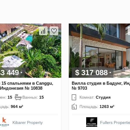
43 449
$ 317 088
 15 спальнями в Canggu,
Вилла студия в Бадунг, И
 Индонезия № 10838
№ 9703
лен:
15
Ванных:
15
Комнат:
Студия
щадь:
964 м²
Площадь:
1263 м²
Kibarer Property
Fullers Properti