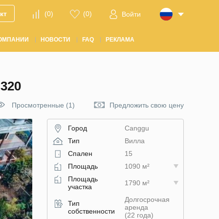
кт
(
0
)
(
0
)
Войти
ОМПАНИИ
НОВОСТИ
FAQ
РЕКЛАМА
320
Просмотренные (1)
Предложить свою цену
Город
Canggu
Тип
Вилла
Спален
15
Площадь
1090 м²
Площадь
1790 м²
участка
Долгосрочная
Тип
аренда
собственности
(22 года)