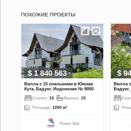
ПОХОЖИЕ ПРОЕКТЫ
$ 1 840 563
$ 9
Вилла с 15 спальнями в Южная
Вилла с
Кута, Бадунг, Индонезия № 9050
Бадунг,
Спален:
15
Ванных:
15
Спа
Площадь:
1050 м²
Пло
Power Bali