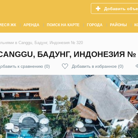
Добавить объе
ИЕСЯ ЖК
АРЕНДА
ПОИСК НА КАРТЕ
ГОРОДА
РАЙОНЫ
К
альнями в Canggu, Бадунг, Индонезия № 320
CANGGU, БАДУНГ, ИНДОНЕЗИЯ № 
обавить к сравнению
(
0
)
Добавить в избранное
(
0
)