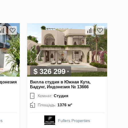
$ 326 299
ндонезия
Вилла студия в Южная Кута,
Бадунг, Индонезия № 13666
Комнат:
Студия
Площадь:
1376 м²
es
Fullers Properties