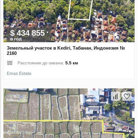
$ 434 855
в год
Земельный участок в Kediri, Табанан, Индонезия №
2160
Расстояние до океана:
5.5 км
Emas Estate