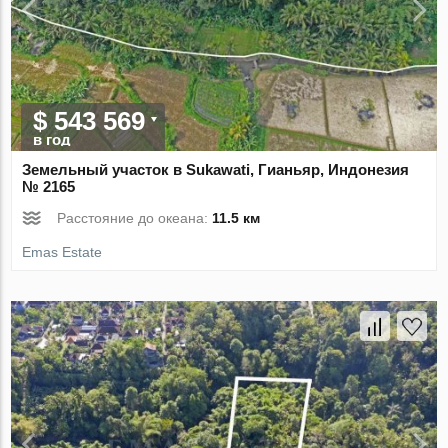
$ 543 569
в год
Земельный участок в Sukawati, Гианьяр, Индонезия
№ 2165
Расстояние до океана:
11.5 км
Emas Estate