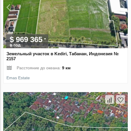
$ 969 365
в год
Земельный участок в Kediri, Табанан, Индонезия №
2157
Расстояние до океана:
9 км
Emas Estate