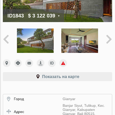
ID1843
$ 3 122 039
Показать на карте
Город
Gianyar
Banjar Siyut, Tulikup, Kec.
Gianyar, Kabupaten
Адрес
Gianyar, Bali 80515,