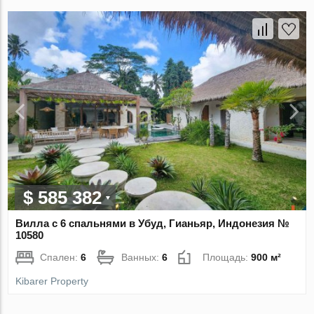
$ 585 382
Вилла с 6 спальнями в Убуд, Гианьяр, Индонезия №
10580
Спален:
6
Ванных:
6
Площадь:
900 м²
Kibarer Property