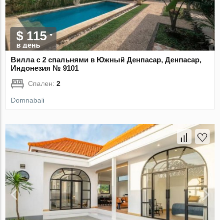
$ 115
в день
Вилла с 2 спальнями в Южный Денпасар, Денпасар,
Индонезия № 9101
Спален:
2
Domnabali