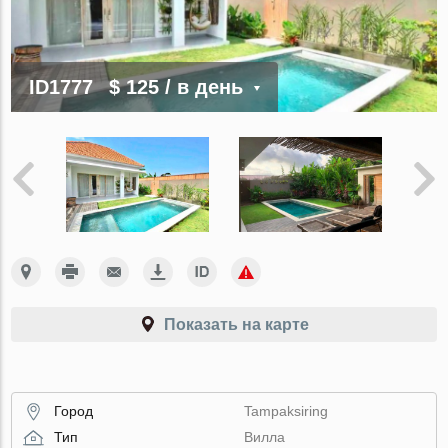
ID1777
$ 125
/ в день
Показать на карте
Город
Tampaksiring
Тип
Вилла