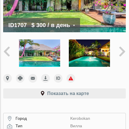
ID1707
$ 300
/ в день
Показать на карте
Город
Kerobokan
Тип
Вилла