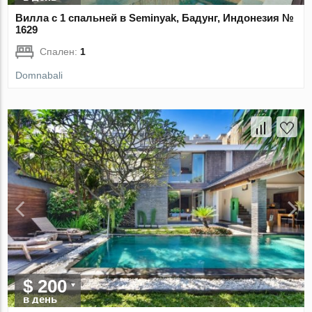
Вилла с 1 спальней в Seminyak, Бадунг, Индонезия №
1629
Спален:
1
Domnabali
$ 200
в день