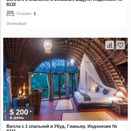
8132
Спален:
1
Domnabali
$ 200
в день
Вилла с 1 спальней в Убуд, Гианьяр, Индонезия №