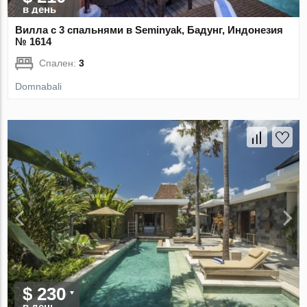
в день
Вилла с 3 спальнями в Seminyak, Бадунг, Индонезия
№ 1614
Спален:
3
Domnabali
$ 230
в день