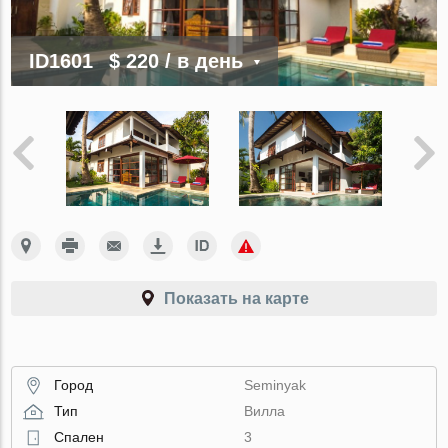
ID1601
$ 220
/ в день
Показать на карте
Город
Seminyak
Тип
Вилла
Спален
3