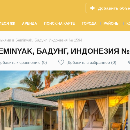
Добавить объе
ИЕСЯ ЖК
АРЕНДА
ПОИСК НА КАРТЕ
ГОРОДА
РАЙОНЫ
К
льнями в Seminyak, Бадунг, Индонезия № 1594
EMINYAK, БАДУНГ, ИНДОНЕЗИЯ № 
обавить к сравнению
(
0
)
Добавить в избранное
(
0
)