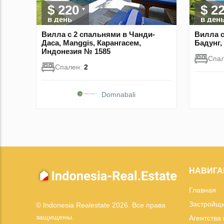
$ 220
$ 2
в день
в ден
Вилла с 2 спальнями в Чанди-
Вилла с
Даса, Manggis, Карангасем,
Бадунг,
Индонезия № 1585
Спа
Спален:
2
Domnabali
НАВИГА
Главная
Застройщ
© Indonesia Realestate 2026. Все права
защищены.
Агентства