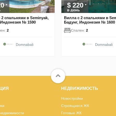
20
$ 220
ь
в день
 2 спальнями в Seminyak,
Вилла с 2 спальнями в Sem
 Индонезия № 1590
Бадунг, Индонезия № 1600
лен:
2
Спален:
2
Domnabali
Domnabali
ЦИЯ
НЕДВИЖИМОСТЬ
Новостройки
ики
Строящиеся ЖК
 недвижимости
Готовые ЖК