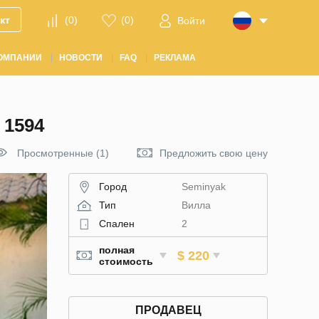
кт
(
0
)
(
0
)
Войти
ОМПАНИИ
НОВОСТИ
FAQ
РЕКЛАМА
1594
Просмотренные (1)
Предложить свою цену
Город
Seminyak
Тип
Вилла
Спален
2
полная
$ 220
стоимость
ПРОДАВЕЦ