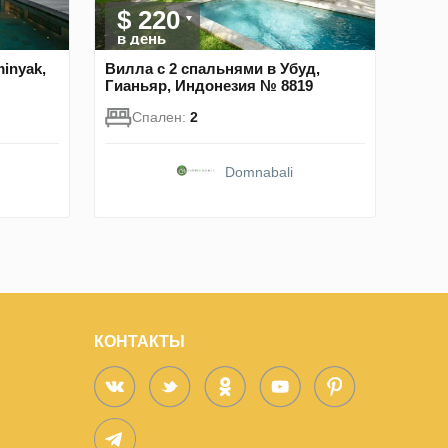
$ 220
в день
inyak,
Вилла с 2 спальнями в Убуд,
Гианьяр, Индонезия № 8819
Спален:
2
Domnabali
КОНТАКТЫ