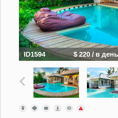
ID1594
$ 220
/ в ден