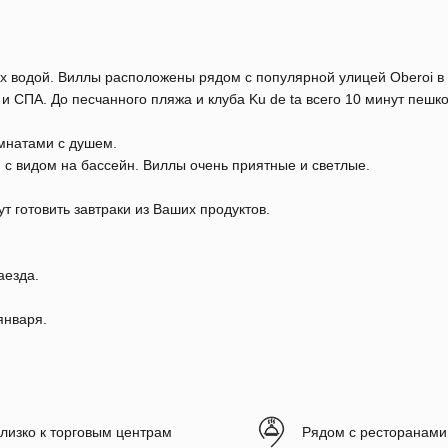
ых водой. Виллы расположены рядом с популярной улицей Oberoi в
и СПА. До песчанного пляжа и клуба Ku de ta всего 10 минут пешк
мнатами с душем.
 с видом на бассейн. Виллы очень приятные и светлые.
т готовить завтраки из Ваших продуктов.
аезда.
января.
лизко к торговым центрам
Рядом с ресторанами