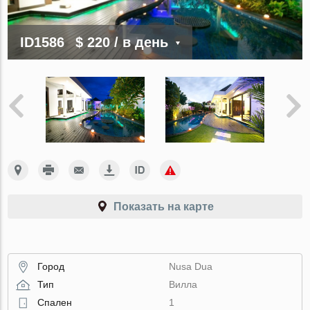
ID1586
$ 220
/ в день
Показать на карте
Город
Nusa Dua
Тип
Вилла
Спален
1