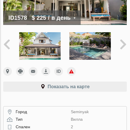
ID1578
$ 225
/ в день
Показать на карте
Город
Seminyak
Тип
Вилла
Спален
2