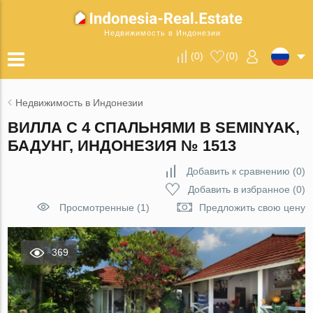
Недвижимость в Индонезии
(
0
)
(
0
)
Недвижимость в Индонезии
ВИЛЛА С 4 СПАЛЬНЯМИ В SEMINYAK,
БАДУНГ, ИНДОНЕЗИЯ № 1513
Добавить к сравнению
(
0
)
Добавить в избранное
(
0
)
Просмотренные (1)
Предложить свою цену
369