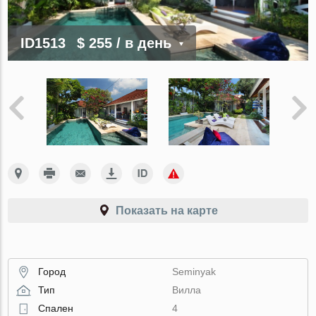
ID1513
$ 255
/ в день
Показать на карте
Город
Seminyak
Тип
Вилла
Спален
4