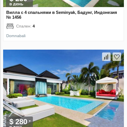
в день
Вилла с 4 спальнями в Seminyak, Бадунг, Индонезия
№ 1456
Спален:
4
Domnabali
$ 280
в день