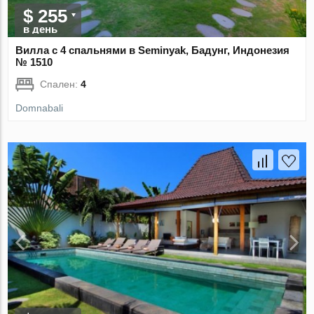
$ 255
в день
Вилла с 4 спальнями в Seminyak, Бадунг, Индонезия
№ 1510
Спален:
4
Domnabali