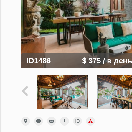
ID1486
$ 375
/ в ден