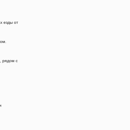
х езды от
я
ом.
, рядом с
и