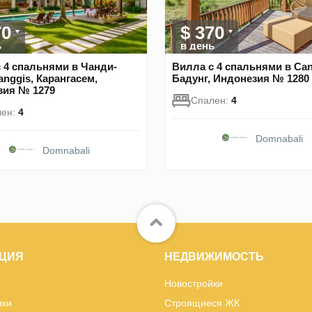
70
$ 370
ь
в день
 4 спальнями в Чанди-
Вилла с 4 спальнями в Ca
anggis, Карангасем,
Бадунг, Индонезия № 1280
зия № 1279
Спален:
4
лен:
4
Domnabali
Domnabali
ЦИЯ
НЕДВИЖИМОСТЬ
Новостройки
ики
Строящиеся ЖК