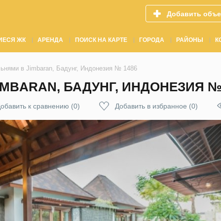
Добавить объе
ИЕСЯ ЖК
АРЕНДА
ПОИСК НА КАРТЕ
ГОРОДА
РАЙОНЫ
К
ьнями в Jimbaran, Бадунг, Индонезия № 1486
IMBARAN, БАДУНГ, ИНДОНЕЗИЯ №
обавить к сравнению
(
0
)
Добавить в избранное
(
0
)