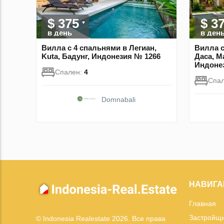
$ 375
$ 3
в день
в ден
Вилла с 4 спальнями в Легиан,
Вилла с
Kuta, Бадунг, Индонезия № 1266
Даса, M
Индоне
Спален:
4
Спа
Domnabali
НАВИГА
Главная
Застройщ
© Indonesia Realestate 2026. Все права