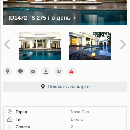
ID1472
$ 275
/ в день
Показать на карте
Город
Nusa Dua
Тип
Вилла
Спален
2