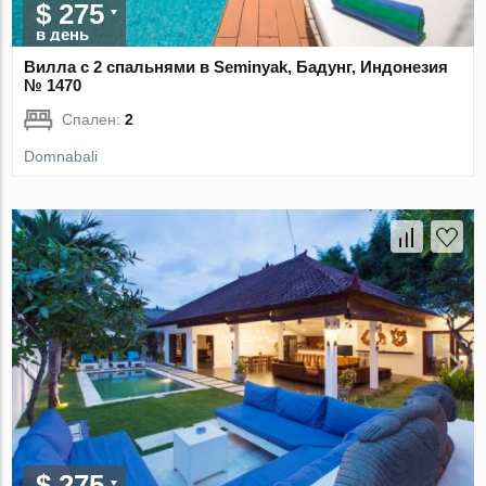
$ 275
в день
Вилла с 2 спальнями в Seminyak, Бадунг, Индонезия
№ 1470
Спален:
2
Domnabali
$ 275