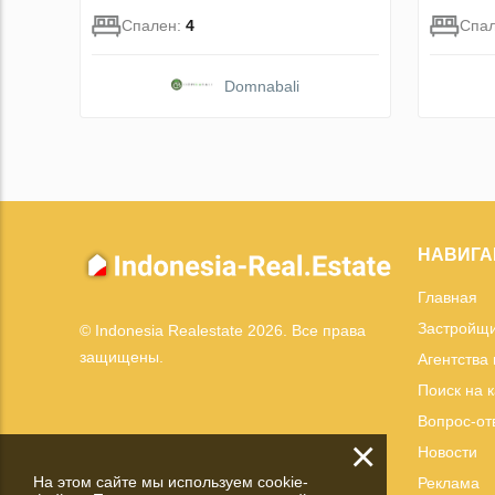
Спален:
4
Спа
Domnabali
НАВИГА
Главная
Застройщ
© Indonesia Realestate 2026. Все права
защищены.
Агентства
Поиск на 
Вопрос-от
×
Новости
На этом сайте мы используем cookie-
Реклама