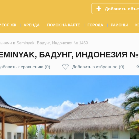
Добавить объе
ИЕСЯ ЖК
АРЕНДА
ПОИСК НА КАРТЕ
ГОРОДА
РАЙОНЫ
К
льнями в Seminyak, Бадунг, Индонезия № 1459
EMINYAK, БАДУНГ, ИНДОНЕЗИЯ № 
обавить к сравнению
(
0
)
Добавить в избранное
(
0
)