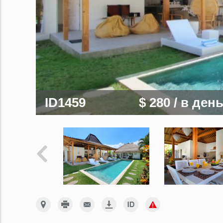
ID1459
$ 280
/ в ден