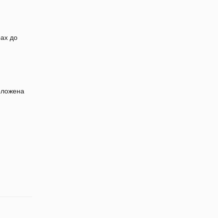
рах до
оложена