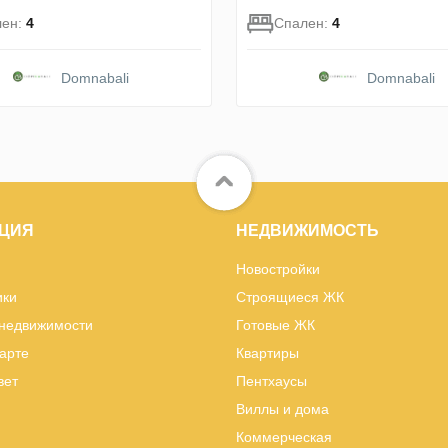
лен:
4
Спален:
4
Domnabali
Domnabali
ЦИЯ
НЕДВИЖИМОСТЬ
Новостройки
ики
Строящиеся ЖК
 недвижимости
Готовые ЖК
карте
Квартиры
вет
Пентхаусы
Виллы и дома
Коммерческая