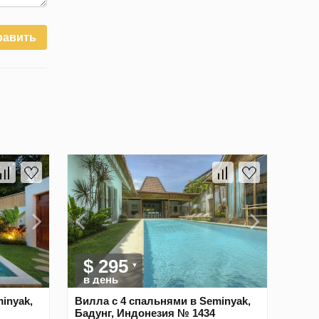
равить
$ 295
в день
inyak,
Вилла с 4 спальнями в Seminyak,
Бадунг, Индонезия № 1434