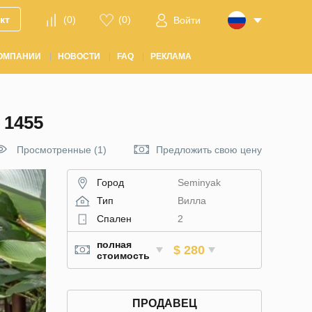
кт
(
0
)
(
0
)
Войти
ОМПАНИИ
НОВОСТИ
FAQ
РЕКЛАМА
1455
Просмотренные (1)
Предложить свою цену
Город
Seminyak
Тип
Вилла
Спален
2
полная
$ 280
стоимость
ПРОДАВЕЦ