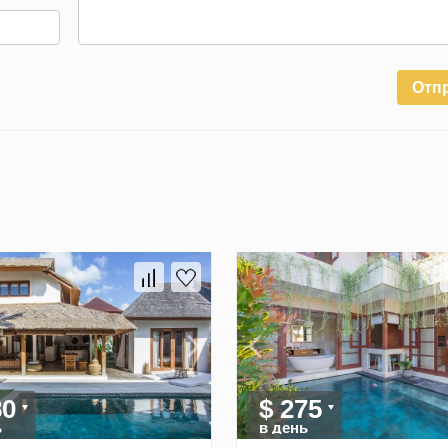
Отп
80
$ 275
ь
в день