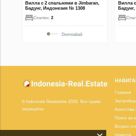
Вилла с 2 спальнями в Jimbaran,
Вилла с
Бадунг, Индонезия № 1308
Бадунг,
Спален:
2
Спа
Domnabali
НАВИГА
Главная
Застройщ
© Indonesia Realestate 2026. Все права
защищены.
Агентства
Поиск на 
Вопрос-от
Новости