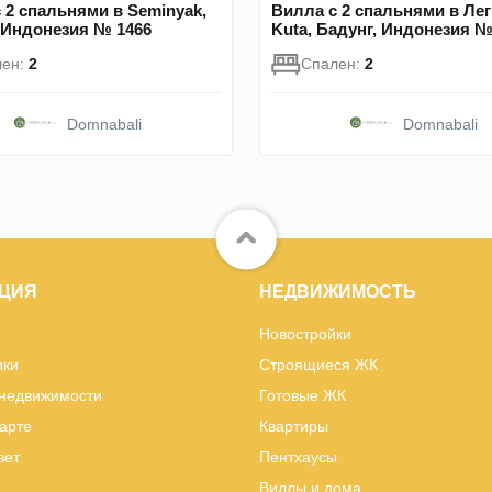
 2 спальнями в Seminyak,
Вилла с 2 спальнями в Лег
 Индонезия № 1466
Kuta, Бадунг, Индонезия №
лен:
2
Спален:
2
Domnabali
Domnabali
ЦИЯ
НЕДВИЖИМОСТЬ
Новостройки
ики
Строящиеся ЖК
 недвижимости
Готовые ЖК
карте
Квартиры
вет
Пентхаусы
Виллы и дома