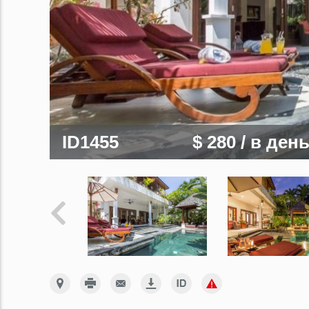
ID1455
$ 280
/ в ден