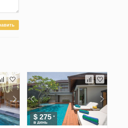
равить
$ 275
в день