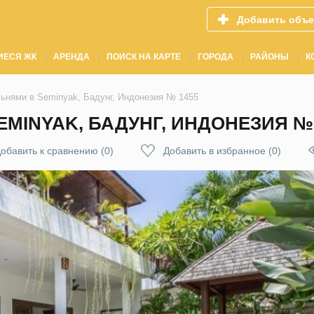
Добавить объе
ИЕСЯ ЖК
АРЕНДА
ПОИСК НА КАРТЕ
ГОРОДА
РАЙОНЫ
К
льнями в Seminyak, Бадунг, Индонезия № 1455
EMINYAK, БАДУНГ, ИНДОНЕЗИЯ № 
обавить к сравнению
(
0
)
Добавить в избранное
(
0
)