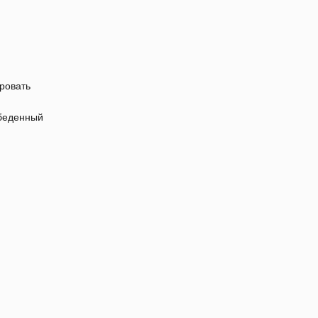
ровать
обеденный
.