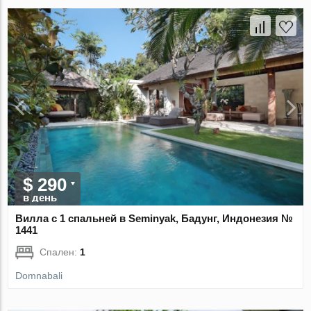
$ 290
в день
Вилла с 1 спальней в Seminyak, Бадунг, Индонезия №
1441
Спален:
1
Domnabali