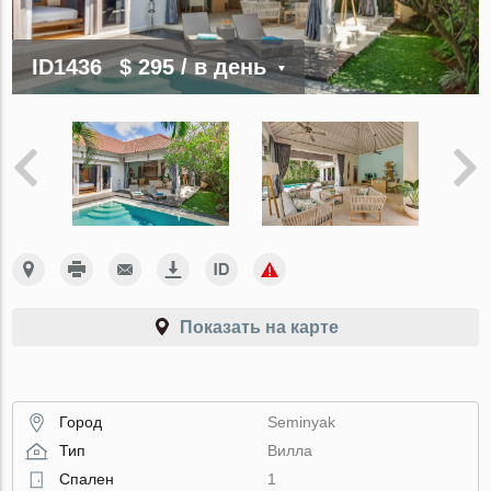
ID1436
$ 295
/ в день
Показать на карте
Город
Seminyak
Тип
Вилла
Спален
1