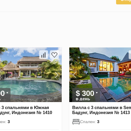
00
$ 300
ь
в день
 3 спальнями в Южная
Вилла с 3 спальнями в Sem
адунг, Индонезия № 1410
Бадунг, Индонезия № 1413
лен:
3
Спален:
3