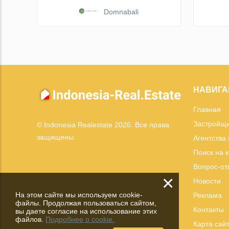
Domnabali
НАВИГА
Главная
Застройщ
© Indonesia Realestate 2026. Все права
защищены.
Агентства
Поиск на 
Вопрос-от
×
Новости
На этом сайте мы используем cookie-
Реклама
файлы. Продолжая пользоваться сайтом,
Контакты
вы даете согласие на использование этих
файлов.
Подробнее о cookie.
Карта сай