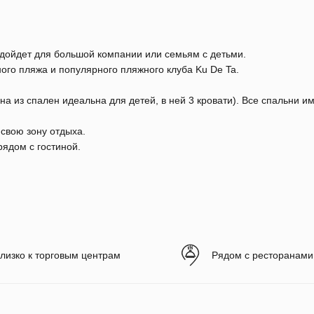
одойдет для большой компании или семьям с детьми.
ого пляжа и популярного пляжного клуба Ku De Ta.
на из спален идеальна для детей, в ней 3 кровати). Все спальни и
свою зону отдыха.
ядом с гостиной.
лизко к торговым центрам
Рядом с ресторанами