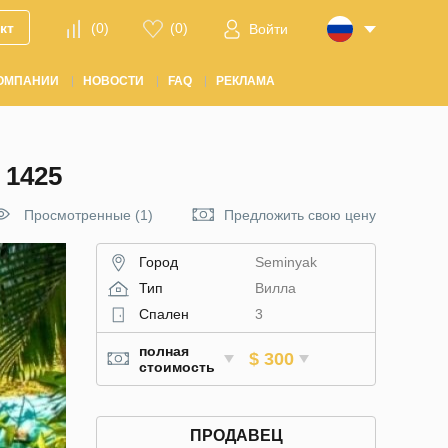
кт
(
0
)
(
0
)
Войти
ОМПАНИИ
НОВОСТИ
FAQ
РЕКЛАМА
1425
Просмотренные (1)
Предложить свою цену
Город
Seminyak
Тип
Вилла
Спален
3
полная
$ 300
стоимость
ПРОДАВЕЦ