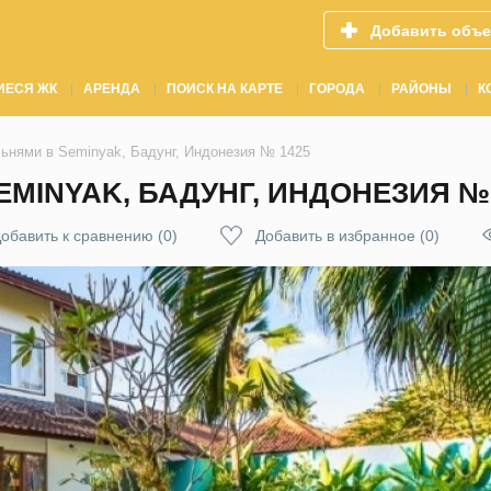
Добавить объе
ИЕСЯ ЖК
АРЕНДА
ПОИСК НА КАРТЕ
ГОРОДА
РАЙОНЫ
К
льнями в Seminyak, Бадунг, Индонезия № 1425
EMINYAK, БАДУНГ, ИНДОНЕЗИЯ № 
обавить к сравнению
(
0
)
Добавить в избранное
(
0
)