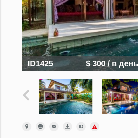
ID1425
$ 300
/ в ден