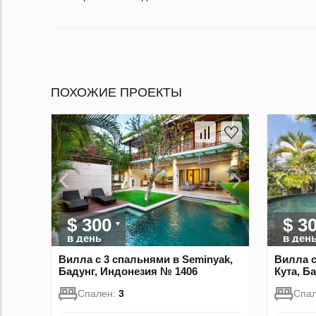
ПОХОЖИЕ ПРОЕКТЫ
$ 300
$ 3
в день
в ден
Вилла с 3 спальнями в Seminyak,
Вилла с
Бадунг, Индонезия № 1406
Кута, Б
Спален:
3
Спа