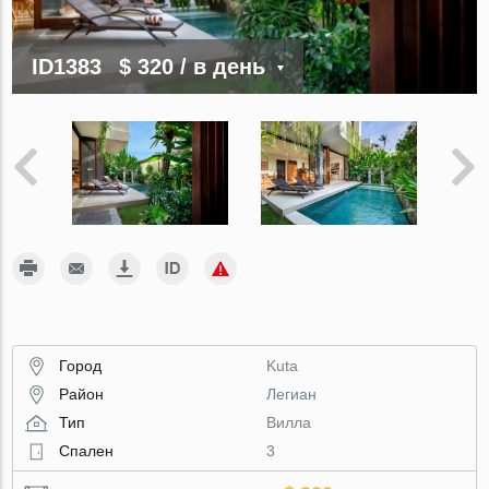
ID1383
$ 320
/ в день
Город
Kuta
Район
Легиан
Тип
Вилла
Спален
3