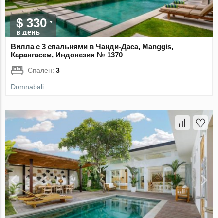
$ 330
в день
Вилла с 3 спальнями в Чанди-Даса, Manggis,
Карангасем, Индонезия № 1370
Спален:
3
Domnabali