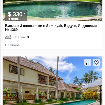
$ 330
в день
Вилла с 3 спальнями в Seminyak, Бадунг, Индонезия
№ 1369
Спален:
3
Domnabali