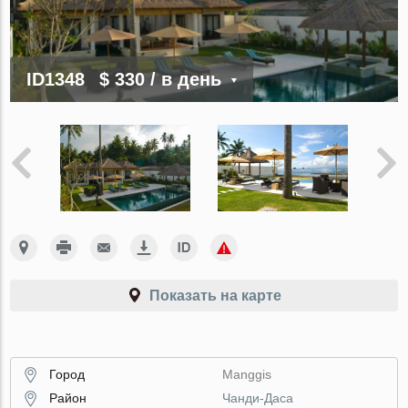
ID1348
$ 330
/ в день
Показать на карте
Город
Manggis
Район
Чанди-Даса