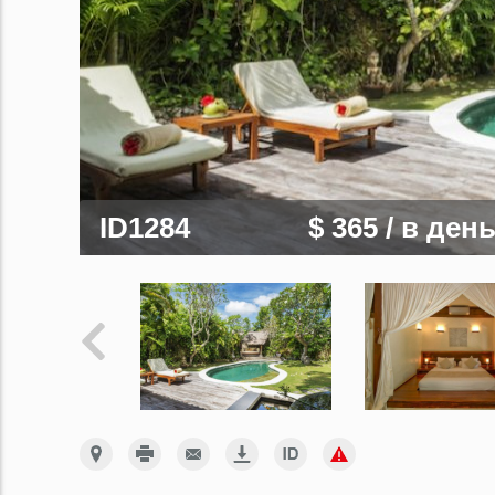
ID1284
$ 365
/ в ден