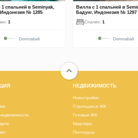
 1 спальней в Seminyak,
Вилла с 1 спальней в Semi
 Индонезия № 1285
Бадунг, Индонезия № 1297
лен:
1
Спален:
1
Domnabali
Domnabali
ЦИЯ
НЕДВИЖИМОСТЬ
Новостройки
ики
Строящиеся ЖК
 недвижимости
Готовые ЖК
карте
Квартиры
вет
Пентхаусы