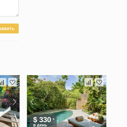
равить
$ 330
в день