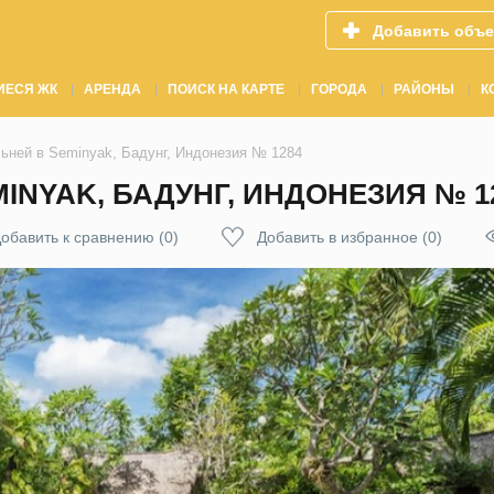
Добавить объе
ИЕСЯ ЖК
АРЕНДА
ПОИСК НА КАРТЕ
ГОРОДА
РАЙОНЫ
К
льней в Seminyak, Бадунг, Индонезия № 1284
MINYAK, БАДУНГ, ИНДОНЕЗИЯ № 1
обавить к сравнению
(
0
)
Добавить в избранное
(
0
)