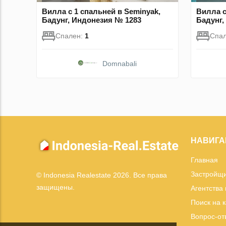
Вилла с 1 спальней в Seminyak,
Вилла с
Бадунг, Индонезия № 1283
Бадунг,
Спален:
1
Спа
Domnabali
НАВИГА
Главная
Застройщ
© Indonesia Realestate 2026. Все права
защищены.
Агентства
Поиск на 
Вопрос-от