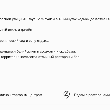
лавной улицы Jl. Raya Seminyak и в 15 минутах ходьбы до пляжа Di
ьный стиль и дизайн.
опический сад и зону отдыха.
лаждаться балийскими массажами и скрабами.
 территории комплекса отличный ресторан и бар.
лизко к торговым центрам
Рядом с ресторанами