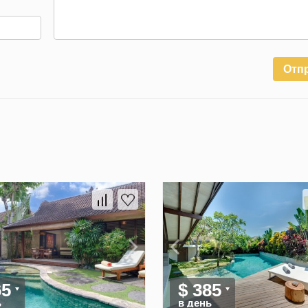
Отп
65
$ 385
ь
в день