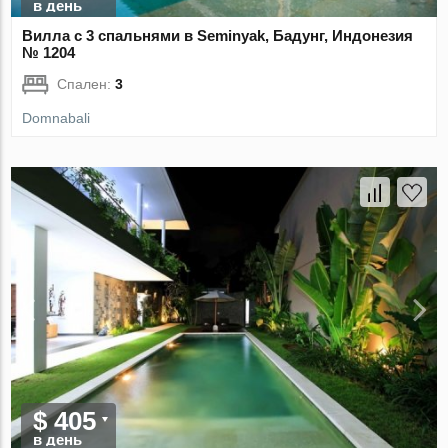
в день
Вилла с 3 спальнями в Seminyak, Бадунг, Индонезия
№ 1204
Спален:
3
Domnabali
$ 405
в день