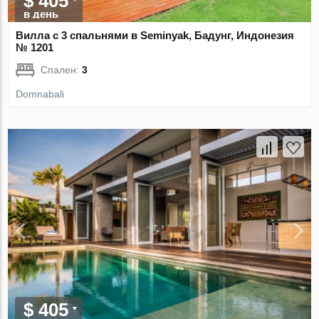
$ 405
в день
Вилла с 3 спальнями в Seminyak, Бадунг, Индонезия
№ 1201
Спален:
3
Domnabali
$ 405