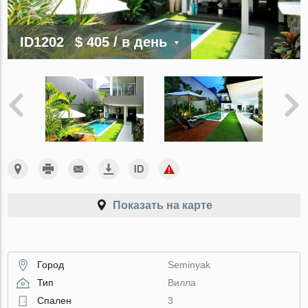
ID1202
$ 405
/ в день
Показать на карте
Город
Seminyak
Тип
Вилла
Спален
3