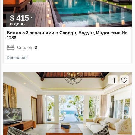
$ 415
в день
Вилла с 3 спальнями в Canggu, Бадунг, Индонезия №
1286
Спален:
3
Domnabali