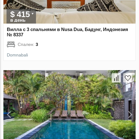
$ 415
в день
Вилла с 3 спальнями в Nusa Dua, Бадунг, Индонезия
№ 8337
Спален:
3
Domnabali