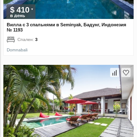
$ 410
в день
Вилла с 3 спальнями в Seminyak, Бадунг, Индонезия
№ 1193
Спален:
3
Domnabali