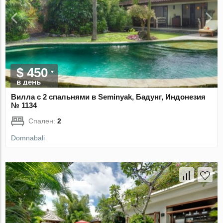
$ 450
в день
Вилла с 2 спальнями в Seminyak, Бадунг, Индонезия
№ 1134
Спален:
2
Domnabali