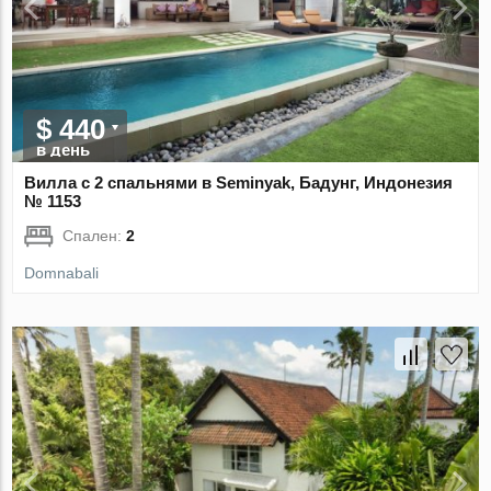
$ 440
в день
Вилла с 2 спальнями в Seminyak, Бадунг, Индонезия
№ 1153
Спален:
2
Domnabali