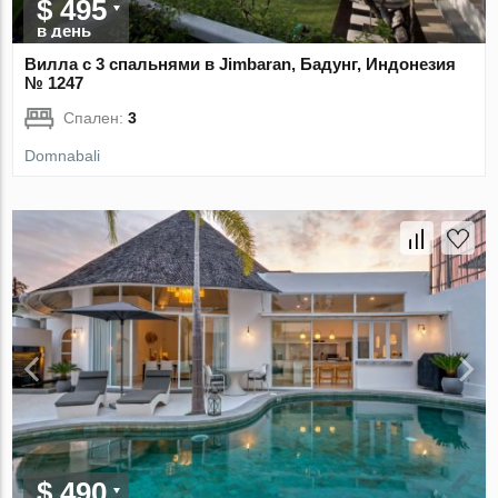
$ 495
в день
Вилла с 3 спальнями в Jimbaran, Бадунг, Индонезия
№ 1247
Спален:
3
Domnabali
$ 490