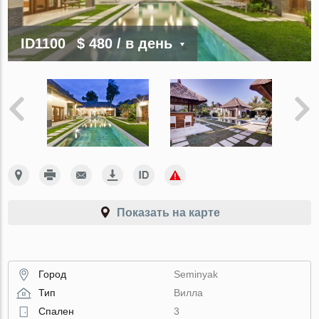
ID1100
$ 480
/ в день
Показать на карте
Город
Seminyak
Тип
Вилла
Спален
3