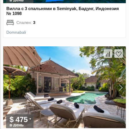
Вилла с 3 спальнями в Seminyak, Бадунг, Индонезия
№ 1098
Спален:
3
Domnabali
$ 475
в день