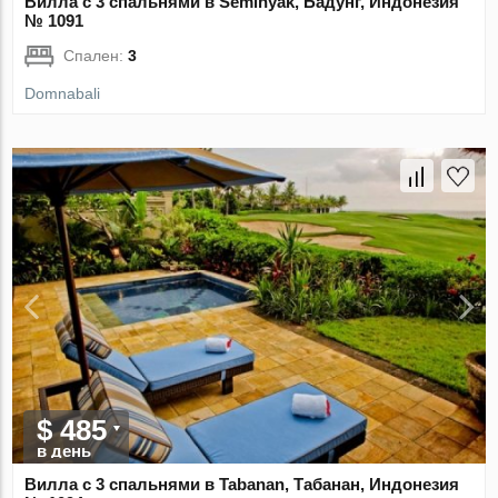
Вилла с 3 спальнями в Seminyak, Бадунг, Индонезия
№ 1091
Спален:
3
Domnabali
$ 485
в день
Вилла с 3 спальнями в Tabanan, Табанан, Индонезия