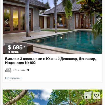
$ 695
в день
Вилла с 3 спальнями в Южный Денпасар, Денпасар,
Индонезия № 902
Спален:
3
Domnabali