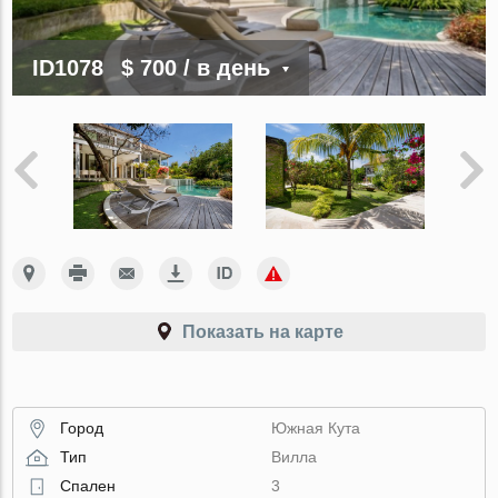
ID1078
$ 700
/ в день
Показать на карте
Город
Южная Кута
Тип
Вилла
Спален
3