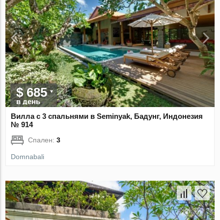
$ 685
в день
Вилла с 3 спальнями в Seminyak, Бадунг, Индонезия
№ 914
Спален:
3
Domnabali