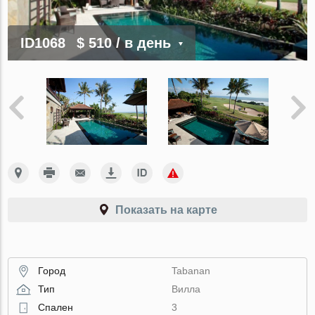
ID1068
$ 510
/ в день
Показать на карте
Город
Tabanan
Тип
Вилла
Спален
3