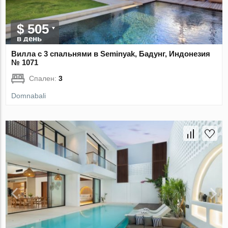
$ 505
в день
Вилла с 3 спальнями в Seminyak, Бадунг, Индонезия
№ 1071
Спален:
3
Domnabali