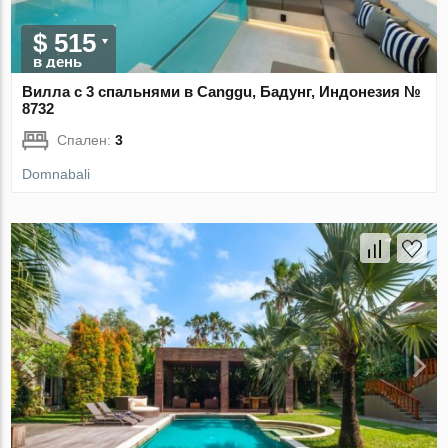
$ 515
в день
Вилла с 3 спальнями в Canggu, Бадунг, Индонезия №
8732
Спален:
3
Domnabali