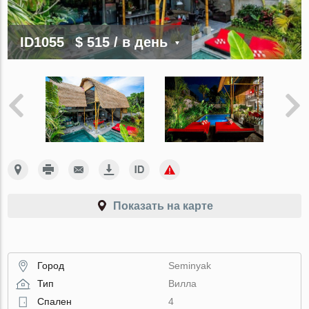
ID1055
$ 515
/ в день
Показать на карте
Город
Seminyak
Тип
Вилла
Спален
4