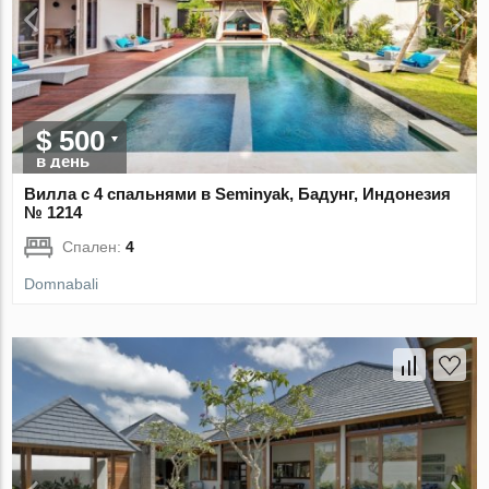
$ 500
в день
Вилла с 4 спальнями в Seminyak, Бадунг, Индонезия
№ 1214
Спален:
4
Domnabali