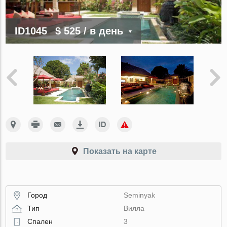
ID1045
$ 525
/ в день
Показать на карте
Город
Seminyak
Тип
Вилла
Спален
3