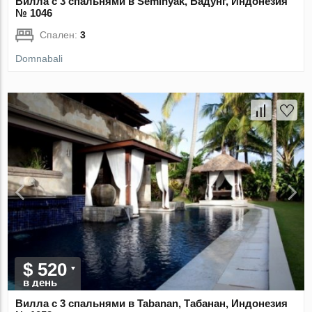
Вилла с 3 спальнями в Seminyak, Бадунг, Индонезия
№ 1046
Спален:
3
Domnabali
$ 520
в день
Вилла с 3 спальнями в Tabanan, Табанан, Индонезия