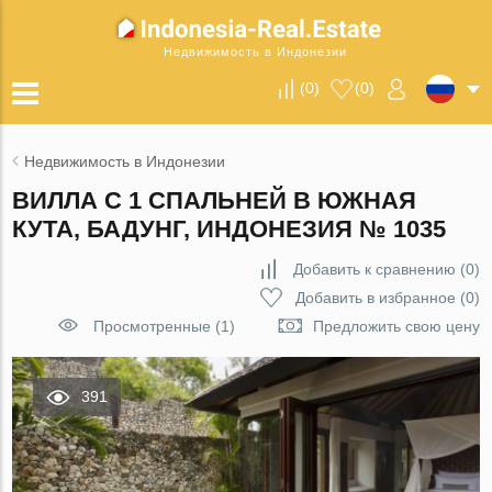
Недвижимость в Индонезии
(
0
)
(
0
)
Недвижимость в Индонезии
ВИЛЛА С 1 СПАЛЬНЕЙ В ЮЖНАЯ
КУТА, БАДУНГ, ИНДОНЕЗИЯ № 1035
Добавить к сравнению
(
0
)
Добавить в избранное
(
0
)
Просмотренные (1)
Предложить свою цену
391