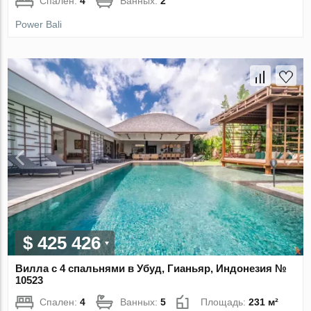
Спален:
4
Ванных:
2
Power Bali
$ 425 426
Вилла с 4 спальнями в Убуд, Гианьяр, Индонезия №
10523
Спален:
4
Ванных:
5
Площадь:
231 м²