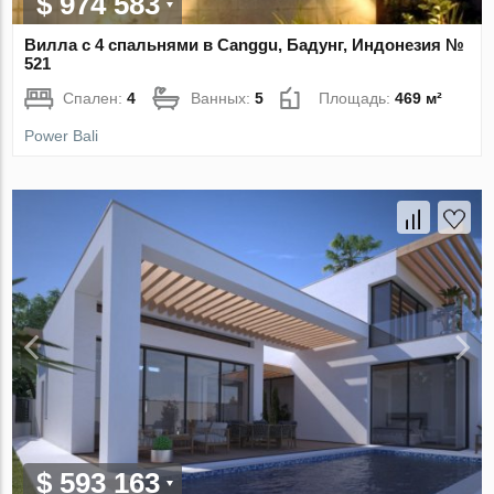
$ 974 583
Вилла с 4 спальнями в Canggu, Бадунг, Индонезия №
521
Спален:
4
Ванных:
5
Площадь:
469 м²
Power Bali
$ 593 163