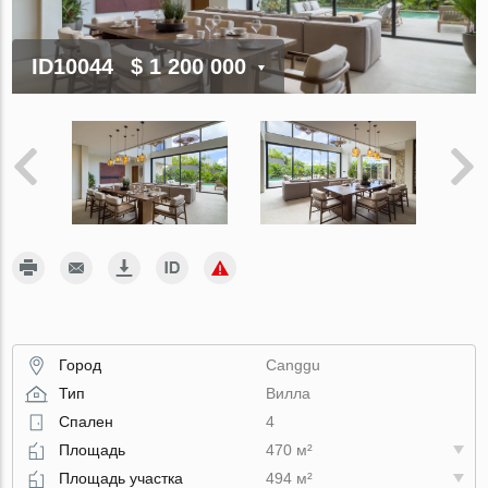
ID10044
$ 1 200 000
Город
Canggu
Тип
Вилла
Спален
4
Площадь
470 м²
Площадь участка
494 м²