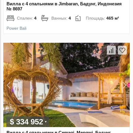
Вилла с 4 спальнями в Jimbaran, Бадунг, Индонезия
№ 8697
Спален:
4
Ванных:
4
Площадь:
465 м²
Power Bali
$ 334 952
Вилла с 4 спальнями в Cemagi, Mengwi, Бадунг,