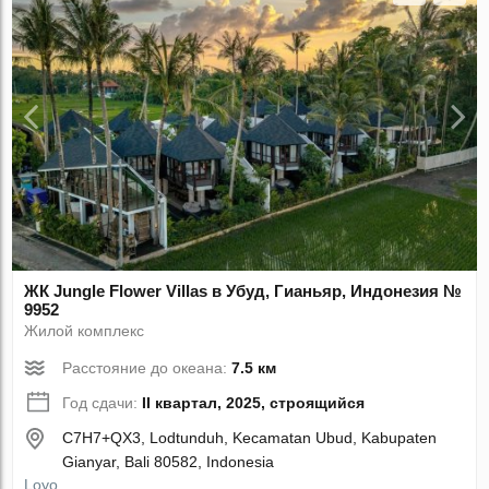
ЖК Jungle Flower Villas в Убуд, Гианьяр, Индонезия №
9952
Жилой комплекс
Расстояние до океана:
7.5 км
Год сдачи:
II квартал, 2025, строящийся
C7H7+QX3, Lodtunduh, Kecamatan Ubud, Kabupaten
Gianyar, Bali 80582, Indonesia
Loyo