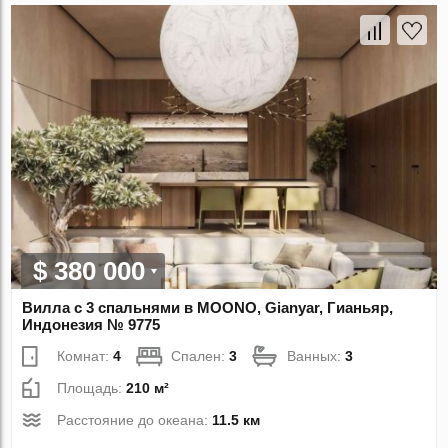
$ 380 000
Вилла с 3 спальнями в MOONO, Gianyar, Гианьяр,
Индонезия № 9775
Комнат:
4
Спален:
3
Ванных:
3
Площадь:
210 м²
Расстояние до океана:
11.5 км