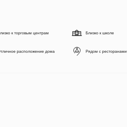
лизко к торговым центрам
Близко к школе
тличное расположение дома
Рядом с ресторанами