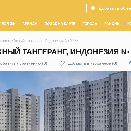
Добавить объе
ИЕСЯ ЖК
АРЕНДА
ПОИСК НА КАРТЕ
ГОРОДА
РАЙОНЫ
К
ntaro в Южный Тангеранг, Индонезия № 2236
НЫЙ ТАНГЕРАНГ, ИНДОНЕЗИЯ № 
обавить к сравнению
(
0
)
Добавить в избранное
(
0
)