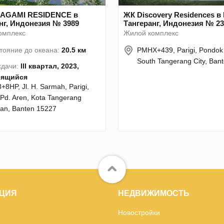
AGAMI RESIDENCE в
ЖК Discovery Residences 
нг, Индонезия № 3989
Тангеранг, Индонезия № 23
омплекс
Жилой комплекс
тояние до океана:
20.5 км
PMHX+439, Parigi, Pondok
South Tangerang City, Ban
сдачи:
III квартал, 2023,
оящийся
+8HP, Jl. H. Sarmah, Parigi,
 Pd. Aren, Kota Tangerang
tan, Banten 15227
ЦИЯ
НЕДВИЖИМОСТЬ
Новостройки