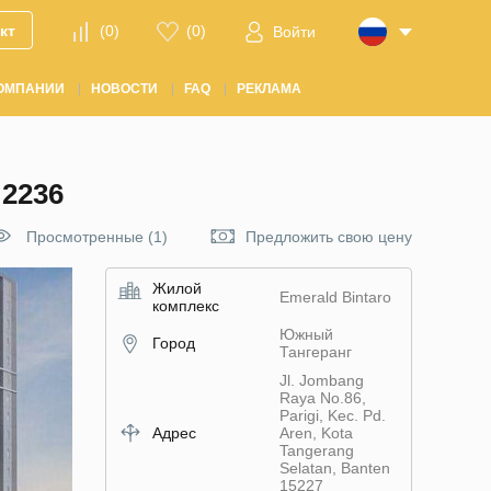
кт
(
0
)
(
0
)
Войти
ОМПАНИИ
НОВОСТИ
FAQ
РЕКЛАМА
2236
Просмотренные (1)
Предложить свою цену
Жилой
Emerald Bintaro
комплекс
Южный
Город
Тангеранг
Jl. Jombang
Raya No.86,
Parigi, Kec. Pd.
Адрес
Aren, Kota
Tangerang
Selatan, Banten
15227