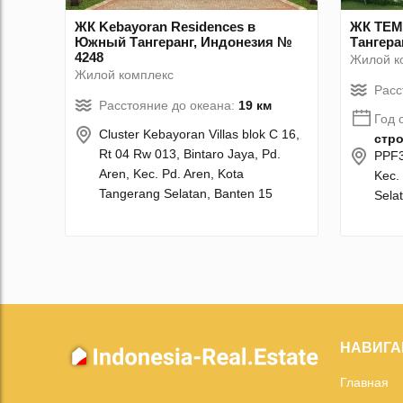
ЖК Kebayoran Residences в
ЖК TEM
Южный Тангеранг, Индонезия №
Тангера
4248
Жилой к
Жилой комплекс
Расс
Расстояние до океана:
19 км
Год 
Cluster Kebayoran Villas blok C 16,
стр
Rt 04 Rw 013, Bintaro Jaya, Pd.
PPF3
Aren, Kec. Pd. Aren, Kota
Kec.
Tangerang Selatan, Banten 15
Sela
НАВИГА
Главная