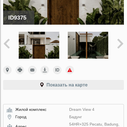
ID9375
Показать на карте
Жилой комплекс
Dream View 4
Город
Бадунг
54HR+325 Pecatu, Badung,
Адрес