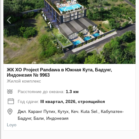
ЖК XO Project Pandawa в Южная Кута, Бадунг,
Индонезия № 9963
Жилой комплекс
Расстояние до океана:
1.3 км
Год сдачи:
III квартал, 2026, строящийся
Джл. Каранг Путих, Кутух, Кеч. Kuta Sel., Кабупатен-
Бадунг, Бали, Индонезия
Loyo