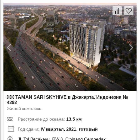
ЖК TAMAN SARI SKYHIVE в Джакарта, Индонезия №
4292
Жилой комплекс
Расстояние до океана:
13.5 км
Год сдачи:
IV квартал, 2021, готовый
Jl. Tol Becakayu, RW.3, Cipinang Cempedak,