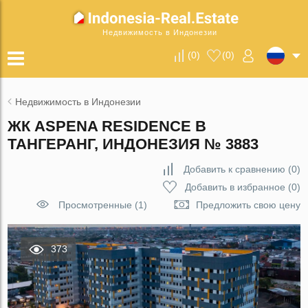
Недвижимость в Индонезии
(
0
)
(
0
)
Недвижимость в Индонезии
ЖК ASPENA RESIDENCE В
ТАНГЕРАНГ, ИНДОНЕЗИЯ № 3883
Добавить к сравнению
(
0
)
Добавить в избранное
(
0
)
Просмотренные (1)
Предложить свою цену
373