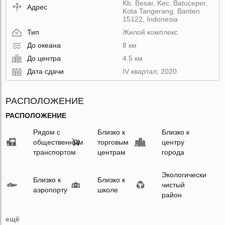
Kb. Besar, Kec. Batuceper,
Адрес
Kota Tangerang, Banten
15122, Indonesia
Тип
Жилой комплекс
До океана
8 км
До центра
4.5 км
Дата сдачи
IV квартал, 2020
РАСПОЛОЖЕНИЕ
РАСПОЛОЖЕНИЕ
Рядом с
Близко к
Близко к
общественным
торговым
центру
транспортом
центрам
города
Экологически
Близко к
Близко к
чистый
аэропорту
школе
район
ещё