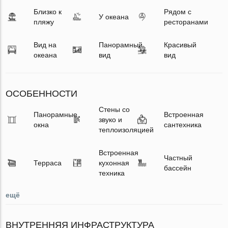
Близко к
Рядом с
У океана
пляжу
ресторанами
Вид на
Панорамный
Красивый
океана
вид
вид
ОСОБЕННОСТИ
Стены со
Панорамные
Встроенная
звуко и
окна
сантехника
теплоизоляцией
Встроенная
Частный
Терраса
кухонная
бассейн
техника
ещё
ВНУТРЕННЯЯ ИНФРАСТРУКТУРА