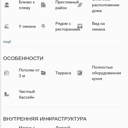
Близко к
Престижный
расположение
пляжу
район
дома
Рядом с
Вид на
У океана
ресторанами
океана
ещё
ОСОБЕННОСТИ
Полностью
Потолки от
Терраса
оборудованная
3 м
кухня
Частный
бассейн
ВНУТРЕННЯЯ ИНФРАСТРУКТУРА
Можно с
Детский