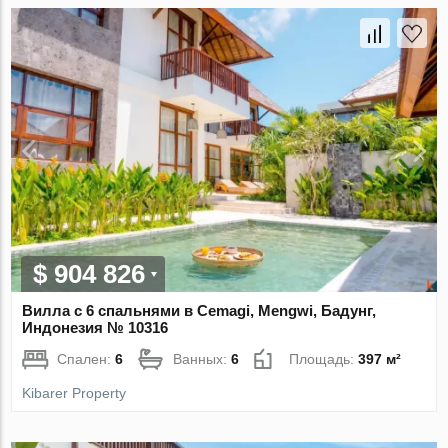
$ 904 826
Вилла с 6 спальнями в Cemagi, Mengwi, Бадунг,
Индонезия № 10316
Спален:
6
Ванных:
6
Площадь:
397 м²
Kibarer Property