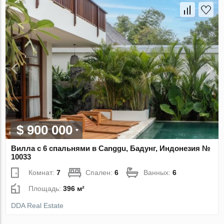
$ 900 000
Вилла с 6 спальнями в Canggu, Бадунг, Индонезия №
10033
Комнат:
7
Спален:
6
Ванных:
6
Площадь:
396 м²
DDA Real Estate