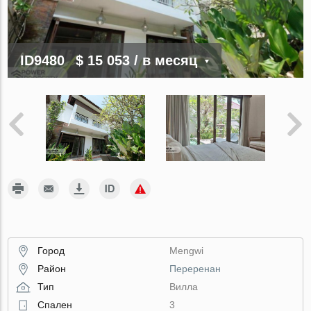
ID9480
$ 15 053
/ в месяц
Город
Mengwi
Район
Переренан
Тип
Вилла
Спален
3